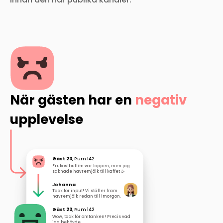
När gästen har en
negativ
upplevelse
Gäst 23
, Rum 142
Frukostbuffén var toppen, men jag
saknade havremjölk till kaffet ☕️
Johanna
Tack för input! Vi ställer fram
havremjölk redan till imorgon.
Gäst 23
, Rum 142
Wow, tack för omtanken! Precis vad
jag behövde.