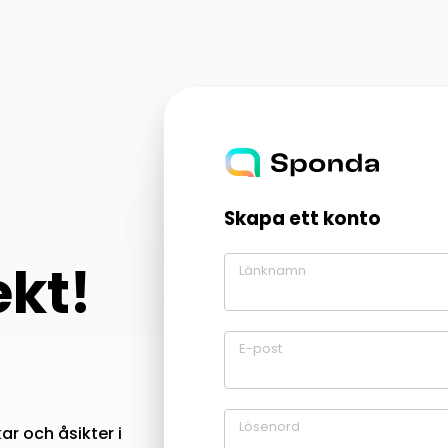
Skapa ett konto
ekt!
Länknamn
E-post
Lösenord
r och åsikter i